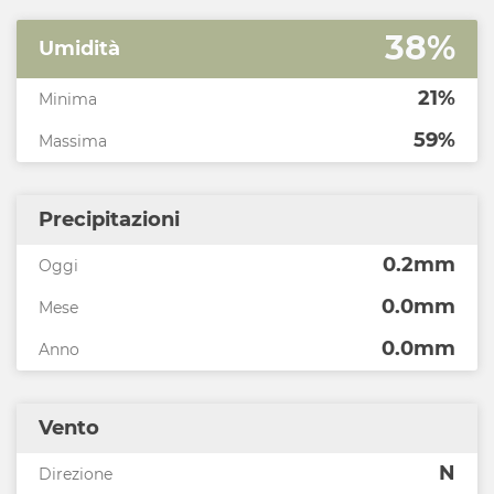
38%
Umidità
21%
Minima
59%
Massima
Precipitazioni
0.2mm
Oggi
0.0mm
Mese
0.0mm
Anno
Vento
N
Direzione