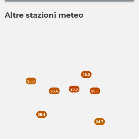
Altre stazioni meteo
26.0
25.0
26.6
25.6
26.3
25.4
24.7