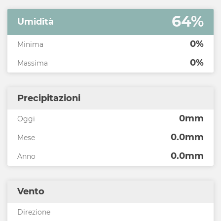
64%
Umidità
0%
Minima
0%
Massima
Precipitazioni
0mm
Oggi
0.0mm
Mese
0.0mm
Anno
Vento
Direzione