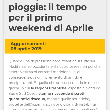
pioggia: il tempo
per il primo
weekend di Aprile
Aggiornamenti
06 aprile 2019
Quando una depressione nord atlantica si tuffa sul
Mediterraneo occidentale, il nostro paese non pul che
essere vittima di correnti meridionali e, di
conseguenza, di un incremento di umido e
precipitazioni. E' quello che sta succedendo in questi
giorni, in cui
le regioni tirreniche
, esposte ai venti da
Sud e Sud Ovest,
stanno ricevendo discreti
quantitativi d'acqua
, mentre quelle adriatiche,
protette dall'Appennino, vivono giorni di instabilità
alternata a ampi spazi di sereno durante i quali però