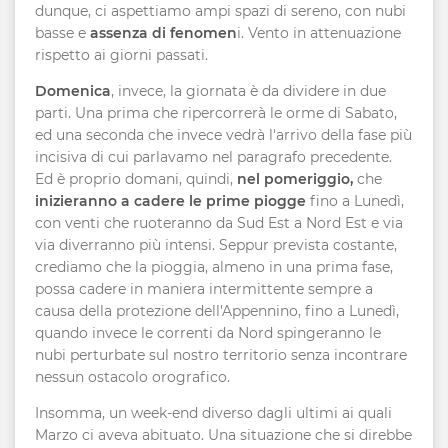
dunque, ci aspettiamo ampi spazi di sereno, con nubi
basse e
assenza di fenomen
i. Vento in attenuazione
rispetto ai giorni passati.
Domenica
, invece, la giornata è da dividere in due
parti. Una prima che ripercorrerà le orme di Sabato,
ed una seconda che invece vedrà l'arrivo della fase più
incisiva di cui parlavamo nel paragrafo precedente.
Ed è proprio domani, quindi,
nel pomeriggio,
che
inizieranno a cadere le prime piogge
fino a Lunedì,
con venti che ruoteranno da Sud Est a Nord Est e via
via diverranno più intensi. Seppur prevista costante,
crediamo che la pioggia, almeno in una prima fase,
possa cadere in maniera intermittente sempre a
causa della protezione dell'Appennino, fino a Lunedì,
quando invece le correnti da Nord spingeranno le
nubi perturbate sul nostro territorio senza incontrare
nessun ostacolo orografico.
Insomma, un week-end diverso dagli ultimi ai quali
Marzo ci aveva abituato. Una situazione che si direbbe