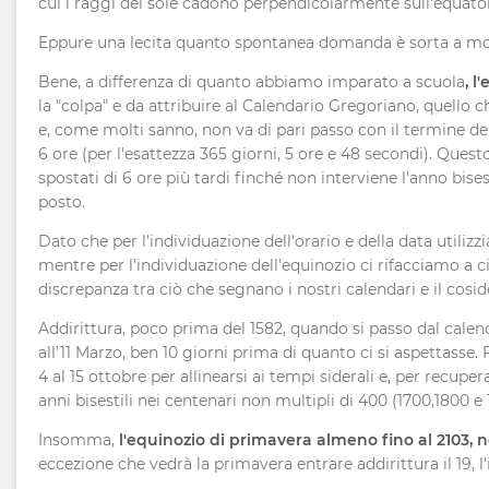
cui i raggi del sole cadono perpendicolarmente sull'equator
Eppure una lecita quanto spontanea domanda è sorta a mo
Bene, a differenza di quanto abbiamo imparato a scuola
, l
la "colpa" e da attribuire al Calendario Gregoriano, quello c
e, come molti sanno, non va di pari passo con il termine del 
6 ore (per l'esattezza 365 giorni, 5 ore e 48 secondi). Ques
spostati di 6 ore più tardi finché non interviene l'anno bises
posto.
Dato che per l'individuazione dell'orario e della data utili
mentre per l'individuazione dell'equinozio ci rifacciamo a c
discrepanza tra ciò che segnano i nostri calendari e il cosid
Addirittura, poco prima del 1582, quando si passo dal calend
all'11 Marzo, ben 10 giorni prima di quanto ci si aspettasse.
4 al 15 ottobre per allinearsi ai tempi siderali e, per recupe
anni bisestili nei centenari non multipli di 400 (1700,1800 e 
Insomma,
l'equinozio di primavera almeno fino al 2103, n
eccezione che vedrà la primavera entrare addirittura il 19, l