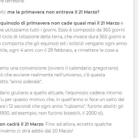
e terrestre.
lti:
ma la primavera non entrava il 21 Marzo?
'equinozio di primavera non cade quasi mai il 21 Marzo
e
he utilizziamo tutti i giorni. Esso è composto da 365 giorni
ciclo di rotazione della terra, che invece dura 365 giorni e
to comporta che gli equinozi ed i solstizi vengano ogni anno
tile, ogni 4 anni con il 29 febbraio, a rimettere le cose a
zziamo una convenzione (ovvero il calendario gregoriano)
iò che avviene realmente nell'universo, c'è questa
etto "anno siderale".
ario giuliano a quello attuale, l'equinozio cadeva intorno
 Fu per questo motivo che, in quell'anno si fece un salto dal
rare i 12 secondi che ogni anno "rubiamo", furono aboliti gli
1900, ad esempio, non furono bisestili, il 2000 sì).
on cadrà il 21 Marzo
. Fino ad allora, eccetto qualche
'inverno ci dirà addio dal 20 Marzo!