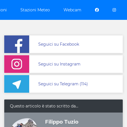
ioni
Stazioni Meteo
Webcam
Seguici su Facebook
Seguici su Instagram
Seguici su Telegram (114)
Questo articolo è stato scritto da...
Filippo Tuzio