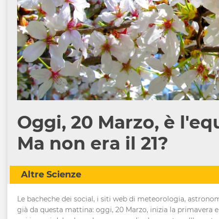
Oggi, 20 Marzo, è l'eq
Ma non era il 21?
Altre Scienze
Le bacheche dei social, i siti web di meteorologia, astronom
già da questa mattina: oggi, 20 Marzo, inizia la primavera e