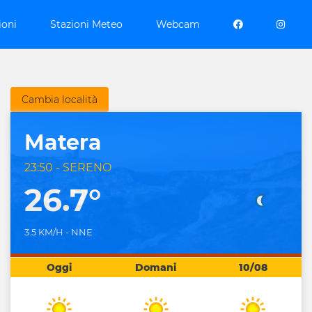
ioni
Stazioni Meteo
Webcam
Cambia località
Matera
23:50 - SERENO
26.7°
3.5 KM/H - NNE
Oggi
Domani
10/08