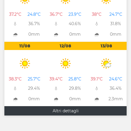
37.2°C
24.8°C
36.7°C
23.9°C
38°C
24.7°C
💧
36.7%
💧
40.6%
💧
31.8%
🌧️
0mm
🌧️
0mm
🌧️
0mm
11/08
12/08
13/08
38.3°C
25.7°C
39.4°C
25.8°C
39.1°C
24.6°C
💧
29.4%
💧
29.8%
💧
36.4%
🌧️
0mm
🌧️
0mm
🌧️
2.3mm
Altri dettagli