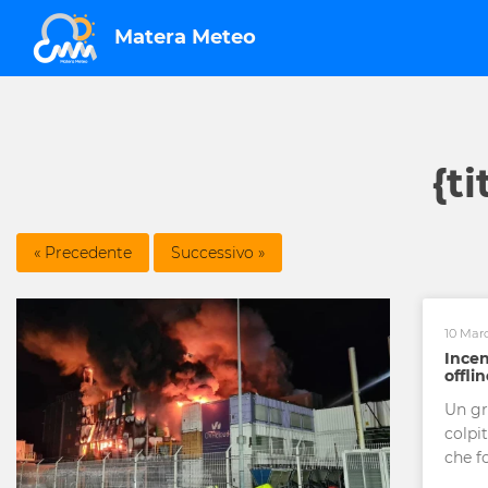
Matera Meteo
{ti
10 Mar
Incen
offli
Un gr
colpi
che fo
coinv