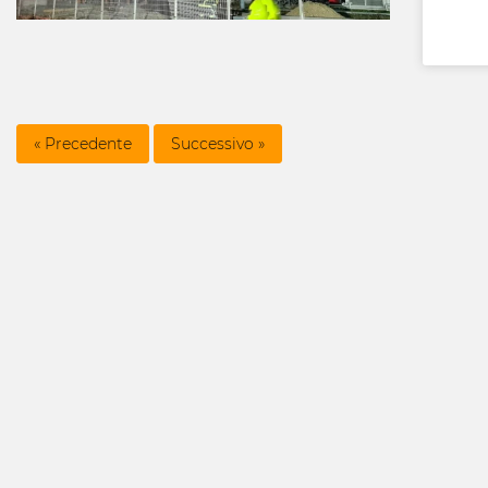
che d
forni