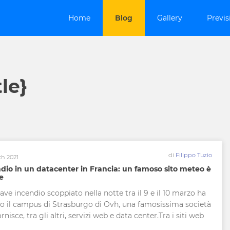
Home
Blog
Gallery
Previs
tle}
di
Filippo Tuzio
ch 2021
dio in un datacenter in Francia: un famoso sito meteo è
ne
ave incendio scoppiato nella notte tra il 9 e il 10 marzo ha
to il campus di Strasburgo di Ovh, una famosissima società
rnisce, tra gli altri, servizi web e data center.Tra i siti web
olti sembra esserci anche MeteoCiel.fr , sito web francese