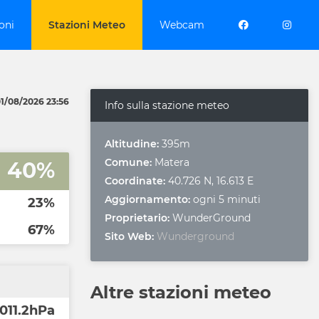
oni
Stazioni Meteo
Webcam
1/08/2026 23:56
Info sulla stazione meteo
Altitudine:
395m
Comune:
Matera
40%
Coordinate:
40.726 N, 16.613 E
Aggiornamento:
ogni 5 minuti
23%
Proprietario:
WunderGround
67%
Sito Web:
Wunderground
Altre stazioni meteo
,011.2hPa