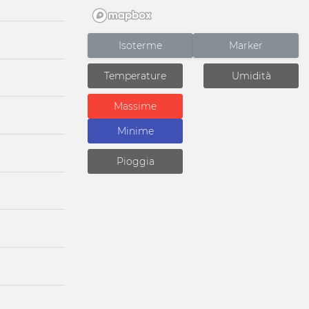
Isoterme
Marker