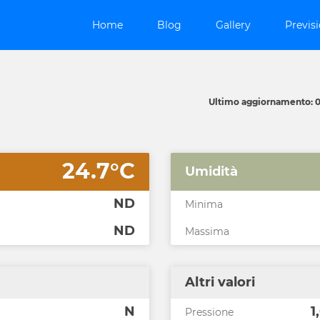
Home
Blog
Gallery
Previsi
Ultimo aggiornamento: 0
24.7°C
Umidità
ND
Minima
ND
Massima
Altri valori
N
1
Pressione