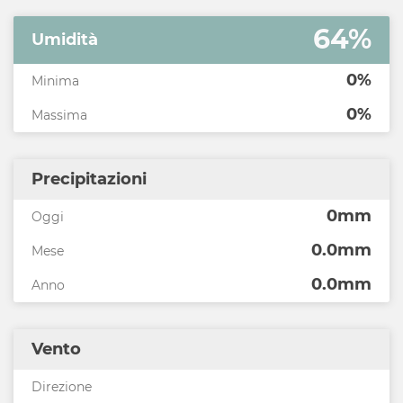
64%
Umidità
0%
Minima
0%
Massima
Precipitazioni
0mm
Oggi
0.0mm
Mese
0.0mm
Anno
Vento
Direzione