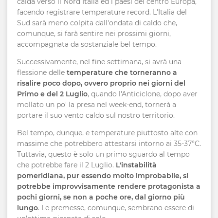
calda verso il Nord Italia ed i paesi del centro Europa,
facendo registrare temperature record. L'Italia del
Sud sarà meno colpita dall'ondata di caldo che,
comunque, si farà sentire nei prossimi giorni,
accompagnata da sostanziale bel tempo.
Successivamente, nel fine settimana, si avrà una
flessione delle
temperature che torneranno a
risalire poco dopo, ovvero proprio nei giorni del
Primo e del 2 Luglio
, quando l'Anticiclone, dopo aver
mollato un po' la presa nel week-end, tornerà a
portare il suo vento caldo sul nostro territorio.
Bel tempo, dunque, e temperature piuttosto alte con
massime che potrebbero attestarsi intorno ai 35-37°C.
Tuttavia, questo è solo un primo sguardo al tempo
che potrebbe fare il 2 Luglio.
L'instabilità
pomeridiana, pur essendo molto improbabile, si
potrebbe improvvisamente rendere protagonista a
pochi giorni, se non a poche ore, dal giorno più
lungo
. Le premesse, comunque, sembrano essere di